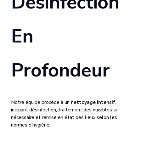
Désinfection
A
C
En
E
A
Profondeur
U
S
Notre équipe procède à un
nettoyage intensif
,
Y
incluant désinfection, traitement des nuisibles si
nécessaire et remise en état des lieux selon les
N
normes d’hygiène.