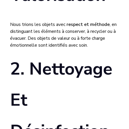
F
F
Nous trions les objets avec
respect et méthode
, en
distinguant les éléments à conserver, à recycler ou à
I
évacuer. Des objets de valeur ou à forte charge
émotionnelle sont identifiés avec soin.
C
2. Nettoyage
A
C
Et
E
F