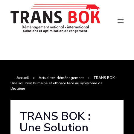
Déménagement Antibes, PACA, France Et UE
TRANS BOK
Accueil
»
Actualités déménagement
»
TRANS BOK :
Une solution humaine et efficace face au syndrome de
Diogène
TRANS BOK :
Une Solution