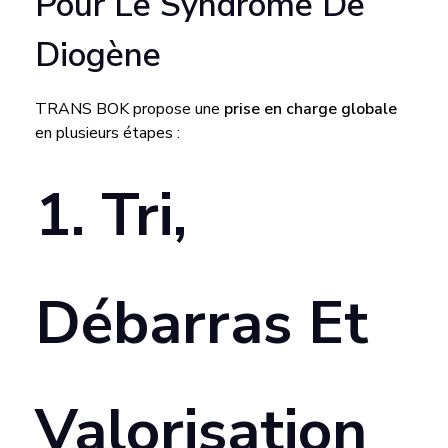
Pour Le Syndrome De
M
Diogène
A
TRANS BOK propose une
prise en charge globale
en plusieurs étapes :
I
1. Tri,
N
E
Débarras Et
E
T
Valorisation
E