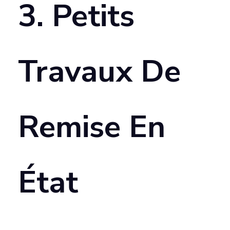
3. Petits
D
R
Travaux De
O
M
Remise En
E
D
État
E
D