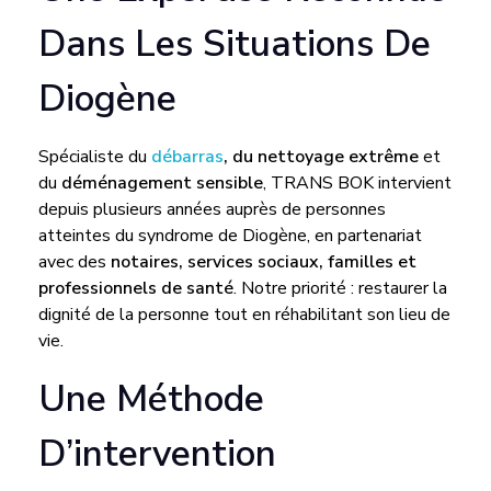
B
Dans Les Situations De
O
Diogène
K
Spécialiste du
débarras
, du nettoyage extrême
et
:
du
déménagement sensible
, TRANS BOK intervient
depuis plusieurs années auprès de personnes
U
atteintes du syndrome de Diogène, en partenariat
avec des
notaires, services sociaux, familles et
N
professionnels de santé
. Notre priorité : restaurer la
dignité de la personne tout en réhabilitant son lieu de
vie.
E
Une Méthode
S
D’intervention
O