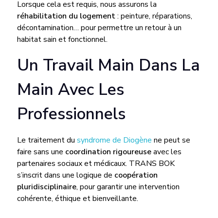
I
Lorsque cela est requis, nous assurons la
réhabilitation du logement
: peinture, réparations,
O
décontamination… pour permettre un retour à un
habitat sain et fonctionnel.
G
Un Travail Main Dans La
È
Main Avec Les
N
Professionnels
E
Le traitement du
syndrome de Diogène
ne peut se
faire sans une
coordination rigoureuse
avec les
partenaires sociaux et médicaux. TRANS BOK
s’inscrit dans une logique de
coopération
pluridisciplinaire
, pour garantir une intervention
cohérente, éthique et bienveillante.